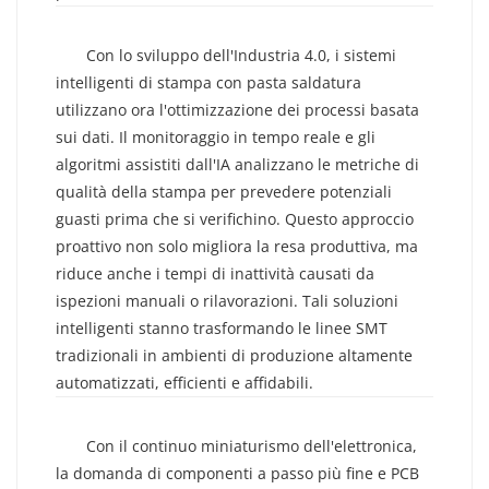
Integrazione Di Sistemi Di Controllo
Intelligenti Per Una Resa Più Elevata
Con lo sviluppo dell'Industria 4.0, i sistemi
intelligenti di stampa con pasta saldatura
utilizzano ora l'ottimizzazione dei processi basata
sui dati. Il monitoraggio in tempo reale e gli
algoritmi assistiti dall'IA analizzano le metriche di
qualità della stampa per prevedere potenziali
guasti prima che si verifichino. Questo approccio
proattivo non solo migliora la resa produttiva, ma
riduce anche i tempi di inattività causati da
ispezioni manuali o rilavorazioni. Tali soluzioni
intelligenti stanno trasformando le linee SMT
tradizionali in ambienti di produzione altamente
automatizzati, efficienti e affidabili.
Il Futuro Della Tecnologia Della Stampa Con
Pasta Saldatura
Con il continuo miniaturismo dell'elettronica,
la domanda di componenti a passo più fine e PCB