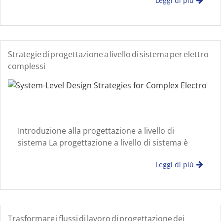
Leggi di più
sviluppo e sulla qualità del prodotto. Con
l'aumento della densità di integrazione, i flussi di
lavoro di progettazione ottimizzati diventano
esse
Strategie di progettazione a livello di sistema per elettro
complessi
Introduzione alla progettazione a livello di
sistema La progettazione a livello di sistema è
essenziale per gestire la crescente complessità
Leggi di più
dei sistemi elettronici moderni. Concentrandosi
sulla pianificazione a livello architettonico,
ingegnere
Trasformare i flussi di lavoro di progettazione dei