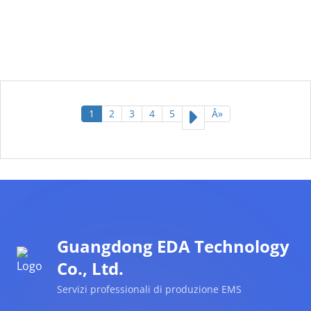
1
2
3
4
5
Â»
Guangdong EDA Technology
Co., Ltd.
Servizi professionali di produzione EMS