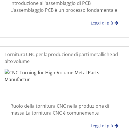
Introduzione all'assemblaggio di PCB
L'assemblaggio PCB è un processo fondamentale
nei servizi di produzione elettronica, in cui
Leggi di più
schede a circuito stampato e componenti
elettronici vengono uniti per formare la funzione
Tornitura CNC per la produzione di parti metalliche ad
alto volume
Ruolo della tornitura CNC nella produzione di
massa La tornitura CNC è comunemente
utilizzata per componenti metallici rotazionali
Leggi di più
dove è richiesta un'uniformità dimensionale su