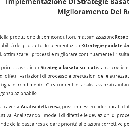
Implementazione Di Strategie Basate 
Miglioramento Del 
ortanza Dell'ottimizzazione Del Rendimento
ella produzione di semiconduttori, massimizzazione
Resa
è
idabilità del prodotto. Implementazione
Strategie guidate da
ti, ottimizzare i processi e migliorare continuamente i risulta
lta E Analisi Dei Dati Di Produzione
l primo passo in un
Strategia basata sui dati
sta raccoglien
 di difetti, variazioni di processo e prestazioni delle attrezz
ttiglia di rendimento. Gli strumenti di analisi avanzati aiutan
ligenza azionabile.
ificazione Dei Fattori Chiave Di Rendimento
ttraverso
Analisi della resa
, possono essere identificati i fa
ttiva. Analizzando i modelli di difetti e le deviazioni di pro
nde della bassa resa e dare priorità alle azioni correttive p