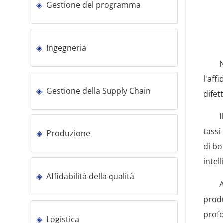
Gestione del programma
Ingegneria
L'imp
N
l'aff
Gestione della Supply Chain
difet
Racco
I
tassi
Produzione
di bo
intel
Ident
Affidabilità della qualità
A
produ
profo
Logistica