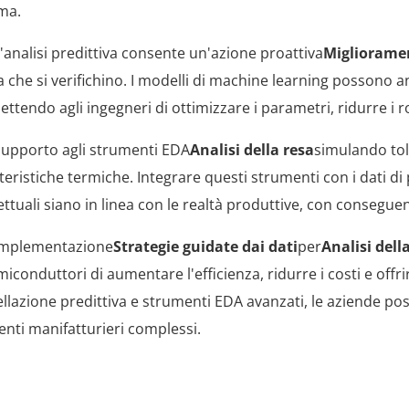
ma.
tare L'Analisi Predittiva
'analisi predittiva consente un'azione proattiva
Miglioramen
 che si verifichino. I modelli di machine learning possono an
ttendo agli ingegneri di ottimizzare i parametri, ridurre i r
razione Degli Strumenti EDA Per L'ottimizzazione Dei Proce
upporto agli strumenti EDA
Analisi della resa
simulando toll
teristiche termiche. Integrare questi strumenti con i dati di
ttuali siano in linea con le realtà produttive, con conseguen
usione: Raggiungere Il Miglioramento Continuo Della Resa
Implementazione
Strategie guidate dai dati
per
Analisi del
miconduttori di aumentare l'efficienza, ridurre i costi e offr
lazione predittiva e strumenti EDA avanzati, le aziende p
nti manifatturieri complessi.