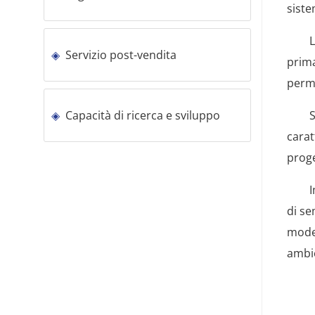
siste
Sfrut
L
Servizio post-vendita
prima
perme
Integ
Capacità di ricerca e sviluppo
S
carat
proge
Concl
di se
model
ambie