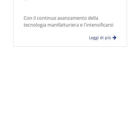
Con il continuo avanzamento della
tecnologia manifatturiera e l'intensificarsi
della concorrenza sul mercato, i requisiti
Leggi di più
di qualità del prodotto stanno diventando
sempre più alti. Durante la produzione p