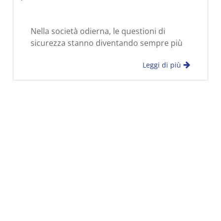
Nella società odierna, le questioni di
sicurezza stanno diventando sempre più
presenti. Come proteggere efficacemente
Leggi di più
la nostra proprietà e la privacy è diventato
un problema che ciascuno di noi deve
affrontare. Tra i