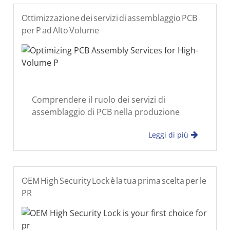
Ottimizzazione dei servizi di assemblaggio PCB
per P ad Alto Volume
Comprendere il ruolo dei servizi di
assemblaggio di PCB nella produzione
moderna Nella produzione ad alto volume,
Leggi di più
i servizi di assemblaggio PCB svolgono un
ruolo decisivo nel garantire sia
produttività che consistenza
OEM High Security Lock è la tua prima scelta per le
PR