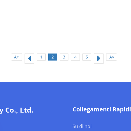
Â«
1
2
3
4
5
Â»
Co., Ltd.
Collegamenti Rapidi
Su di noi