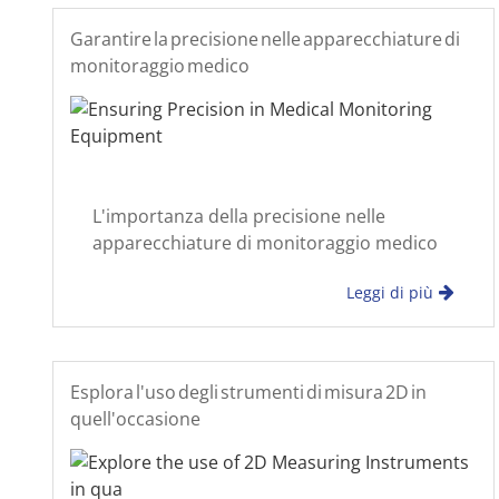
Garantire la precisione nelle apparecchiature di
monitoraggio medico
L'importanza della precisione nelle
apparecchiature di monitoraggio medico
Nell'assistenza sanitaria moderna, le
Leggi di più
apparecchiature di monitoraggio medico
fungono da spina dorsale della diagnostica
in tempo reale, dell'assistenza al paziente
e della gestione dei dati
Esplora l'uso degli strumenti di misura 2D in
quell'occasione