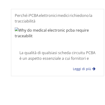
Perché i PCBA elettronici medici richiedono la
tracciabilità
La qualità di qualsiasi scheda circuitu PCBA
è un aspetto essenziale a cui fornitori e
produttori di apparecchiature devono
Leggi di più
prestare attenzione. Ci sono molti modi
per garantire la qualità dell'elaborazione
PCBA