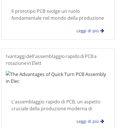
Il prototipo PCB svolge un ruolo
fondamentale nel mondo della produzione
elettronica frenetica, permettendo a
Leggi di più
ingegneri e progettisti di validare i propri
concetti, identificare potenziali difetti e
ottimizzare la p
I vantaggi dell'assemblaggio rapido di PCB a
rotazione in Elett
L'assemblaggio rapido di PCB, un aspetto
cruciale della produzione moderna di
elettronica, svolge un ruolo fondamentale
Leggi di più
nella prototipazione rapida e nella